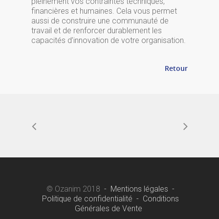
pleinement vos contraintes techniques,
financières et humaines. Cela vous permet
aussi de construire une communauté de
travail et de renforcer durablement les
capacités d’innovation de votre organisation.
Retour
© Ozanim 2018
-
Mentions légales
-
Politique de confidentialité
-
Conditions
Générales de Vente